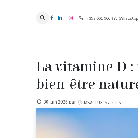
Se rendre au contenu
+352 661 666 878 (WhatsApp
Home
À propos
E-shop
Professionals
B
La vitamine D :
bien-être natur
30 juin 2026
par
MSA-LUX, S à r l.-S