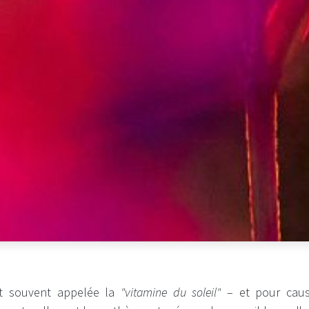
st souvent appelée la
"vitamine du soleil"
– et pour caus