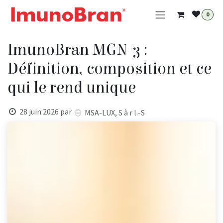
Se rendre au contenu
0
ImunoBran MGN-3 :
Définition, composition et ce
qui le rend unique
28 juin 2026
par
MSA-LUX, S à r l.-S