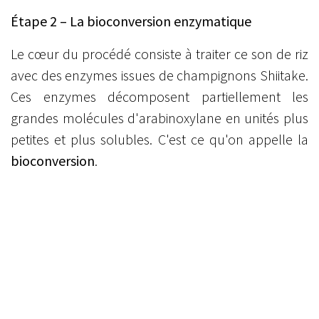
Étape 2 – La bioconversion enzymatique
Le cœur du procédé consiste à traiter ce son de riz
avec des enzymes issues de champignons Shiitake.
Ces enzymes décomposent partiellement les
grandes molécules d'arabinoxylane en unités plus
petites et plus solubles. C'est ce qu'on appelle la
bioconversion
.
Étape 3 – Un composé standardisé
Le résultat est un composé stable, reproductible et
standardisé — ce qui signifie que chaque portion
contient une quantité définie de composé actif.