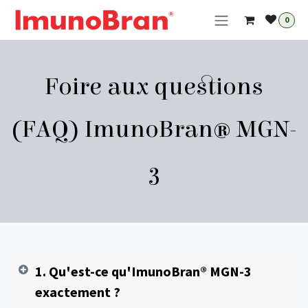
Se rendre au contenu
0
Foire aux questions
(FAQ) ImunoBran® MGN-
3
1. Qu'est-ce qu'ImunoBran® MGN-3
exactement ?