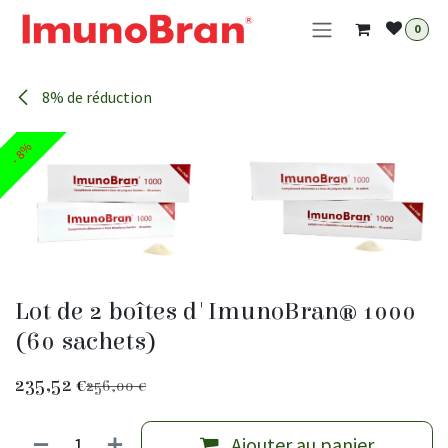
Se rendre au contenu
0
8% de réduction
- 8%
- 8%
- 8%
Lot de 2 boîtes d'ImunoBran® 1000
(60 sachets)
235,52
€
256,00
€
Ajouter au panier