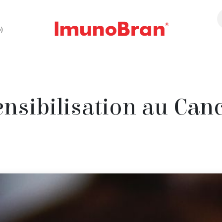
)
log
FAQ
Contact
ensibilisation au Can