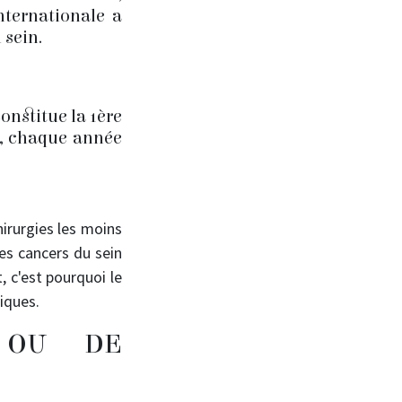
ternationale a
 sein.
onstitue la 1ère
, chaque année
hirurgies les moins
Les cancers du sein
 c'est pourquoi le
iques.
 OU DE