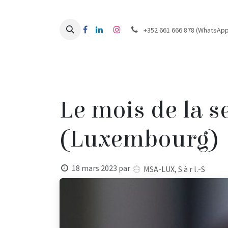
Se rendre au contenu
+352 661 666 878 (WhatsApp
Home
À propos
E-shop
Professionals
B
Le mois de la s
(Luxembourg)
18 mars 2023
par
MSA-LUX, S à r l.-S