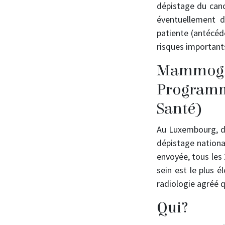
dépistage du canc
éventuellement 
patiente (antécéd
risques importants.
Mammogr
Program
Santé)
Au Luxembourg, de
dépistage nationa
envoyée, tous les
sein est le plus é
radiologie agréé 
Qui?