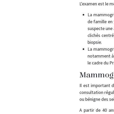
L'examen est le m
La mammograp
de famille en 
suspecte une 
clichés centr
biopsie.
La mammograph
notamment à 
le cadre du 
Mammogra
Il est important 
consultation régu
ou bénigne des se
A partir de 40 a