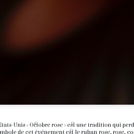
Etats-Unis « Octobre rose » est une tradition qui per
ymbole de cet événement est le ruban rose, rose, c