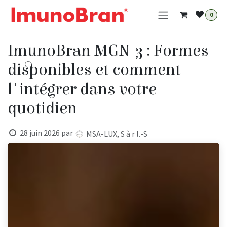
Se rendre au contenu
0
ImunoBran MGN-3 : Formes
disponibles et comment
l'intégrer dans votre
quotidien
28 juin 2026
par
MSA-LUX, S à r l.-S