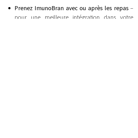
Prenez ImunoBran avec ou après les repas
–
pour une meilleure intégration dans votre
routine quotidienne
Soyez régulier
– comme pour tout
complément alimentaire, la régularité est
essentielle
Conservez le produit
dans un endroit frais et
sec, à l'abri de la lumière
Combinez avec un mode de vie sain
– une
alimentation équilibrée, un sommeil de qualité
et une activité physique régulière restent la
base d'un bon équilibre