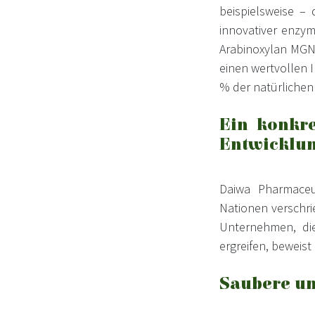
beispielsweise –
innovativer enzym
Arabinoxylan MGN-
einen wertvollen I
% der natürlichen
Ein konkre
Entwicklu
Daiwa Pharmaceut
Nationen verschri
Unternehmen, di
ergreifen, beweis
Saubere un