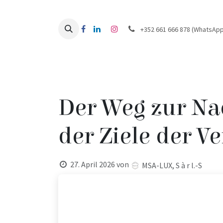
Zum Inhalt springen
+352 661 666 878 (WhatsApp
Startseite
Über
E-Shop
Fachleute
Blog
Der Weg zur Nac
der Ziele der V
27. April 2026
von
MSA-LUX, S à r l.-S