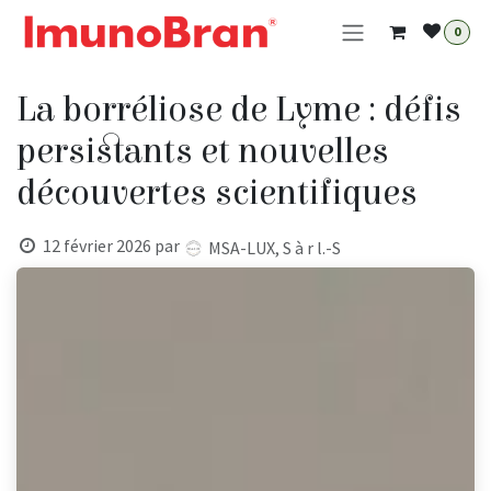
Se rendre au contenu
0
La borréliose de Lyme : défis
persistants et nouvelles
découvertes scientifiques
12 février 2026
par
MSA-LUX, S à r l.-S